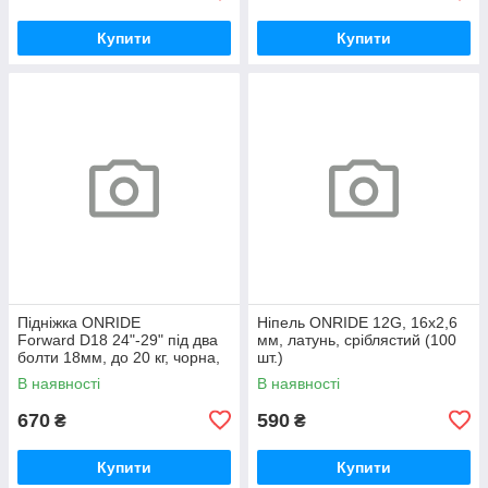
Купити
Купити
Підніжка ONRIDE
Ніпель ONRIDE 12G, 16x2,6
Forward D18 24"-29" під два
мм, латунь, сріблястий (100
болти 18мм, до 20 кг, чорна,
шт.)
polybag
В наявності
В наявності
670
590
₴
₴
Купити
Купити