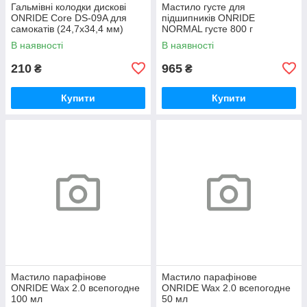
Гальмівні колодки дискові
Мастило густе для
ONRIDE Core DS-09A для
підшипників ONRIDE
самокатів (24,7х34,4 мм)
NORMAL густе 800 г
напівметал
(металева банка)
В наявності
В наявності
210
965
₴
₴
Купити
Купити
Мастило парафінове
Мастило парафінове
ONRIDE Wax 2.0 всепогодне
ONRIDE Wax 2.0 всепогодне
100 мл
50 мл