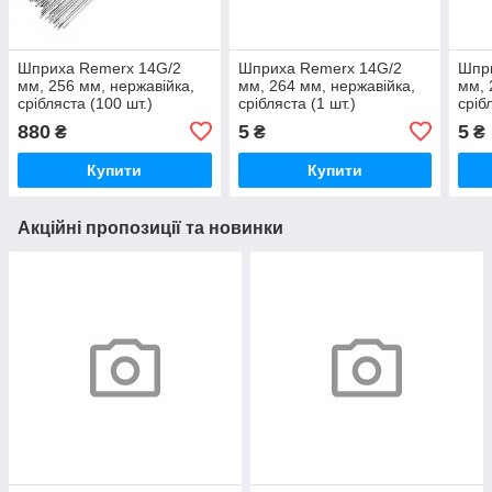
Шприха Remerx 14G/2
Шприха Remerx 14G/2
Шпр
мм, 256 мм, нержавійка,
мм, 264 мм, нержавійка,
мм, 
срібляста (100 шт.)
срібляста (1 шт.)
сріб
880
5
5
₴
₴
₴
Купити
Купити
Акційні пропозиції та новинки