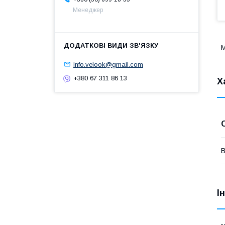
Менеджер
М
info.velook@gmail.com
+380 67 311 86 13
Х
В
І