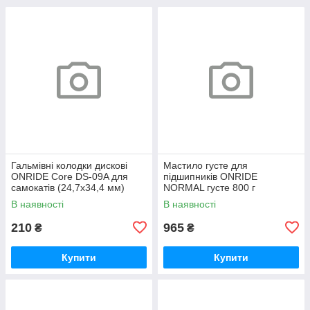
Гальмівні колодки дискові
Мастило густе для
ONRIDE Core DS-09A для
підшипників ONRIDE
самокатів (24,7х34,4 мм)
NORMAL густе 800 г
напівметал
(металева банка)
В наявності
В наявності
210
965
₴
₴
Купити
Купити