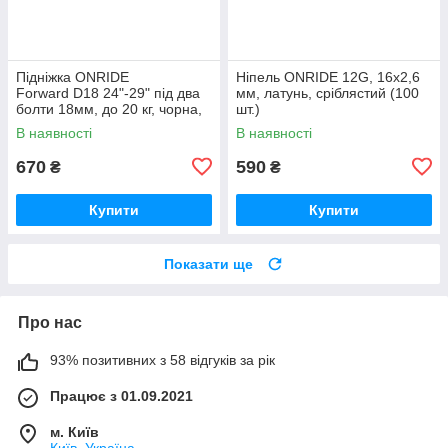
Підніжка ONRIDE
Ніпель ONRIDE 12G, 16x2,6
Forward D18 24"-29" під два
мм, латунь, сріблястий (100
болти 18мм, до 20 кг, чорна,
шт.)
polybag
В наявності
В наявності
670
590
₴
₴
Купити
Купити
Показати ще
Про нас
93% позитивних з 58 відгуків за рік
Працює з 01.09.2021
м. Київ
Київ, Україна