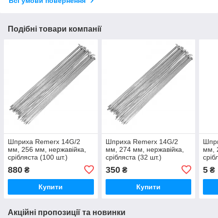
Всі умови повернення
Подібні товари компанії
Шприха Remerx 14G/2
Шприха Remerx 14G/2
Шпр
мм, 256 мм, нержавійка,
мм, 274 мм, нержавійка,
мм, 
срібляста (100 шт.)
срібляста (32 шт.)
сріб
880
350
5
₴
₴
₴
Купити
Купити
Акційні пропозиції та новинки