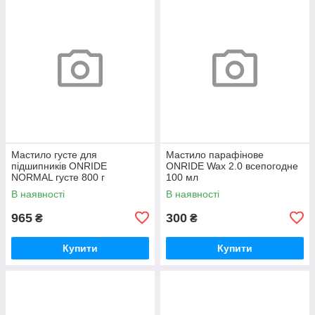
Мастило густе для
Мастило парафінове
підшипників ONRIDE
ONRIDE Wax 2.0 всепогодне
NORMAL густе 800 г
100 мл
(металева банка)
В наявності
В наявності
965
300
₴
₴
Купити
Купити