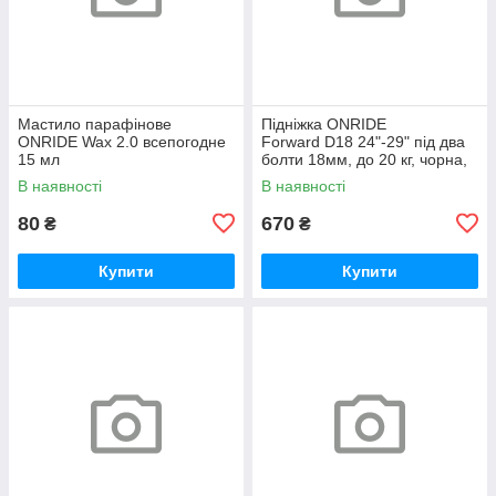
Мастило парафінове
Підніжка ONRIDE
ONRIDE Wax 2.0 всепогодне
Forward D18 24"-29" під два
15 мл
болти 18мм, до 20 кг, чорна,
polybag
В наявності
В наявності
80
670
₴
₴
Купити
Купити