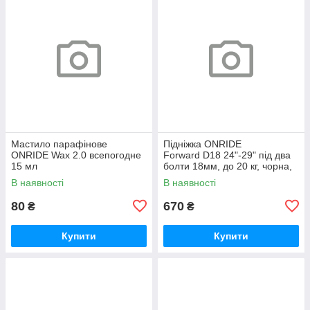
Мастило парафінове
Підніжка ONRIDE
ONRIDE Wax 2.0 всепогодне
Forward D18 24"-29" під два
15 мл
болти 18мм, до 20 кг, чорна,
polybag
В наявності
В наявності
80
670
₴
₴
Купити
Купити