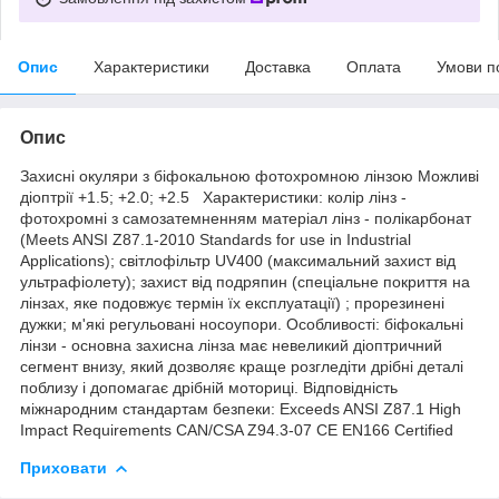
Опис
Характеристики
Доставка
Оплата
Умови п
Опис
Захисні окуляри з біфокальною фотохромною лінзою Можливі
діоптрії +1.5; +2.0; +2.5 Характеристики: колір лінз -
фотохромні з самозатемненням матеріал лінз - полікарбонат
(Meets ANSI Z87.1-2010 Standards for use in Industrial
Applications); світлофільтр UV400 (максимальний захист від
ультрафіолету); захист від подряпин (спеціальне покриття на
лінзах, яке подовжує термін їх експлуатації) ; прорезинені
дужки; м'які регульовані носоупори. Особливості: біфокальні
лінзи - основна захисна лінза має невеликий діоптричний
сегмент внизу, який дозволяє краще розгледіти дрібні деталі
поблизу і допомагає дрібній моториці. Відповідність
міжнародним стандартам безпеки: Exceeds ANSI Z87.1 High
Impact Requirements CAN/CSA Z94.3-07 CE EN166 Certified
Приховати