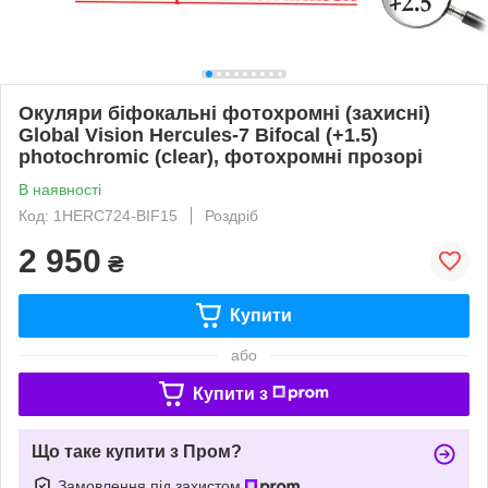
Окуляри біфокальні фотохромні (захисні)
Global Vision Hercules-7 Bifocal (+1.5)
photochromic (clear), фотохромні прозорі
В наявності
Код: 1HERC724-BIF15
Роздріб
2 950
₴
Купити
або
Купити з
Що таке купити з Пром?
Замовлення під захистом