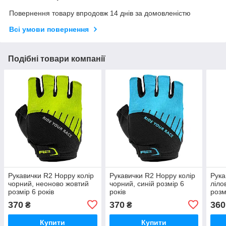
Повернення товару впродовж 14 днів за домовленістю
Всі умови повернення
Подібні товари компанії
Рукавички R2 Hoppy колір
Рукавички R2 Hoppy колір
Рука
чорний, неоново жовтий
чорний, синій розмір 6
ліло
розмір 6 років
років
розм
370
370
360
₴
₴
Купити
Купити