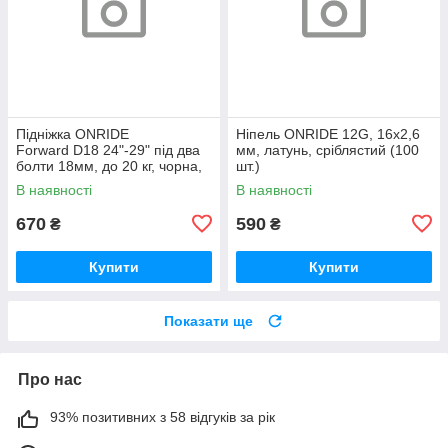
Підніжка ONRIDE
Ніпель ONRIDE 12G, 16x2,6
Forward D18 24"-29" під два
мм, латунь, сріблястий (100
болти 18мм, до 20 кг, чорна,
шт.)
polybag
В наявності
В наявності
670
590
₴
₴
Купити
Купити
Показати ще
Про нас
93% позитивних з 58 відгуків за рік