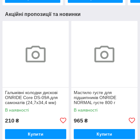
Акційні пропозиції та новинки
Гальмівні колодки дискові
Мастило густе для
ONRIDE Core DS-09A для
підшипників ONRIDE
самокатів (24,7х34,4 мм)
NORMAL густе 800 г
напівметал
(металева банка)
В наявності
В наявності
210
965
₴
₴
Купити
Купити