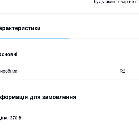
будь-який товар не п
арактеристики
Основні
иробник
R2
нформація для замовлення
іна:
370 ₴