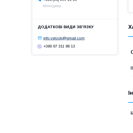
Менеджер
Х
info.velook@gmail.com
+380 67 311 86 13
В
І
Ц