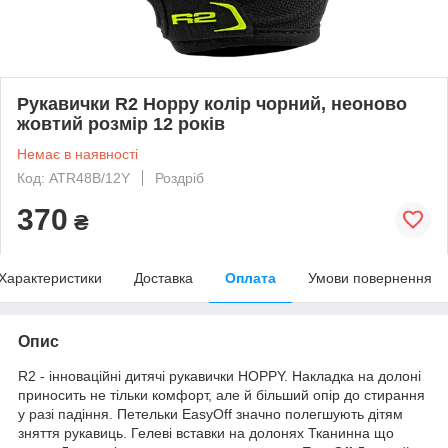
Рукавички R2 Hoppy колір чорний, неоново
жовтий розмір 12 років
Немає в наявності
Код: ATR48B/12Y
Роздріб
370
₴
Характеристики
Доставка
Оплата
Умови повернення
Опис
R2 - інноваційні дитячі рукавички HOPPY. Накладка на долоні
приносить не тільки комфорт, але й більший опір до стирання
у разі падіння. Петельки EasyOff значно полегшують дітям
зняття рукавиць. Гелеві вставки на долонях Тканинна що