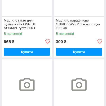
Мастило густе для
Мастило парафінове
підшипників ONRIDE
ONRIDE Wax 2.0 всепогодне
NORMAL густе 800 г
100 мл
(металева банка)
В наявності
В наявності
965
300
₴
₴
Купити
Купити