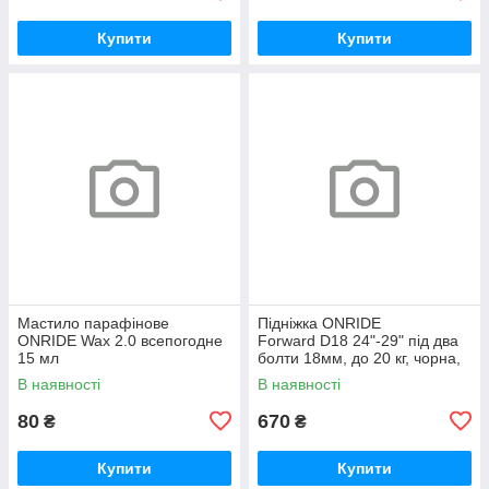
Купити
Купити
Мастило парафінове
Підніжка ONRIDE
ONRIDE Wax 2.0 всепогодне
Forward D18 24"-29" під два
15 мл
болти 18мм, до 20 кг, чорна,
polybag
В наявності
В наявності
80
670
₴
₴
Купити
Купити