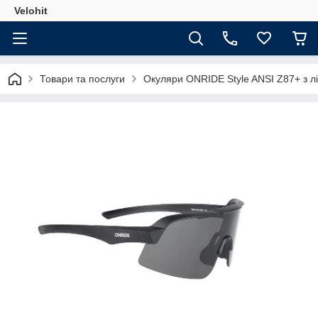
Velohit
Товари та послуги
Окуляри ONRIDE Style ANSI Z87+ з л