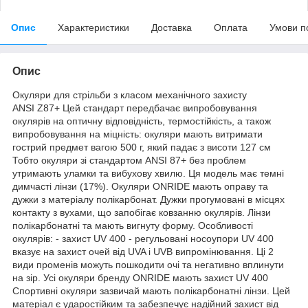
Опис
Характеристики
Доставка
Оплата
Умови п
Опис
Окуляри для стрільби з класом механічного захисту
ANSI Z87+ Цей стандарт передбачає випробовування
окулярів на оптичну відповідність, термостійкість, а також
випробовування на міцність: окуляри мають витримати
гострий предмет вагою 500 г, який падає з висоти 127 см
Тобто окуляри зі стандартом ANSI 87+ без проблем
утримають уламки та вибухову хвилю. Ця модель має темні
димчасті лінзи (17%). Окуляри ONRIDE мають оправу та
дужки з матеріалу полікарбонат. Дужки прогумовані в місцях
контакту з вухами, що запобігає ковзанню окулярів. Лінзи
полікарбонатні та мають вигнуту форму. Особливості
окулярів: - захист UV 400 - регульовані носоупори UV 400
вказує на захист очей від UVA і UVB випромінювання. Ці 2
види променів можуть пошкодити очі та негативно вплинути
на зір. Усі окуляри бренду ONRIDE мають захист UV 400
Спортивні окуляри зазвичай мають полікарбонатні лінзи. Цей
матеріал є ударостійким та забезпечує надійний захист від