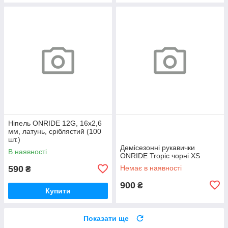
Ніпель ONRIDE 12G, 16x2,6
мм, латунь, сріблястий (100
шт.)
Демісезонні рукавички
В наявності
ONRIDE Tropic чорні XS
590
Немає в наявності
₴
900
₴
Купити
Показати ще