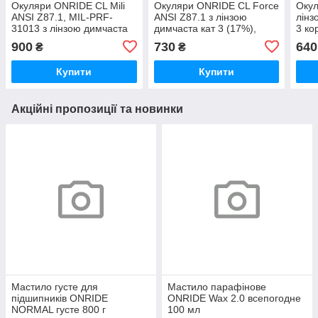
Окуляри ONRIDE CL Mili
Окуляри ONRIDE CL Force
Окул
ANSI Z87.1, MIL-PRF-
ANSI Z87.1 з лінзою
лінз
31013 з лінзою димчаста
димчаста кат 3 (17%),
3 ко
кат 3 (17%), змінні лінзи
змінні лінзи: прозора кат 0
Scra
900
730
640
₴
₴
(100%)
Купити
Купити
Акційні пропозиції та новинки
Мастило густе для
Мастило парафінове
підшипників ONRIDE
ONRIDE Wax 2.0 всепогодне
NORMAL густе 800 г
100 мл