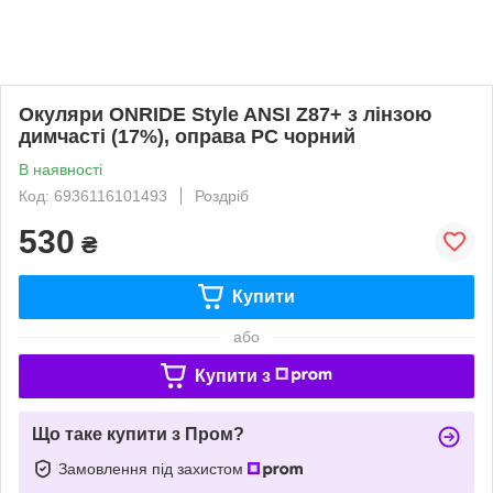
Окуляри ONRIDE Style ANSI Z87+ з лінзою
димчасті (17%), оправа РС чорний
В наявності
Код: 6936116101493
Роздріб
530
₴
Купити
або
Купити з
Що таке купити з Пром?
Замовлення під захистом