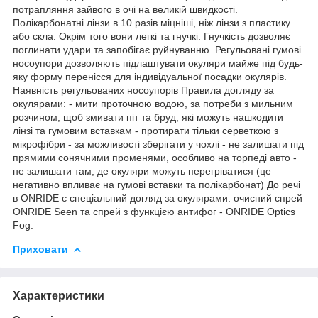
потрапляння зайвого в очі на великій швидкості.
Полікарбонатні лінзи в 10 разів міцніші, ніж лінзи з пластику
або скла. Окрім того вони легкі та гнучкі. Гнучкість дозволяє
поглинати удари та запобігає руйнуванню. Регульовані гумові
носоупори дозволяють підлаштувати окуляри майже під будь-
яку форму перенісся для індивідуальної посадки окулярів.
Наявність регульованих носоупорів Правила догляду за
окулярами: - мити проточною водою, за потреби з мильним
розчином, щоб змивати піт та бруд, які можуть нашкодити
лінзі та гумовим вставкам - протирати тільки серветкою з
мікрофібри - за можливості зберігати у чохлі - не залишати під
прямими сонячними променями, особливо на торпеді авто -
не залишати там, де окуляри можуть перегріватися (це
негативно впливає на гумові вставки та полікарбонат) До речі
в ONRIDE є спеціальний догляд за окулярами: очисний спрей
ONRIDE Seen та спрей з функцією антифог - ONRIDE Optics
Fog.
Приховати
Характеристики