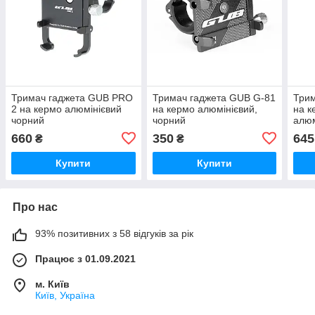
Тримач гаджета GUB PRO
Тримач гаджета GUB G-81
Трим
2 на кермо алюмінієвий
на кермо алюмінієвий,
на к
чорний
чорний
алюм
660
350
645
₴
₴
Купити
Купити
Про нас
93% позитивних з 58 відгуків за рік
Працює з 01.09.2021
м. Київ
Київ, Україна