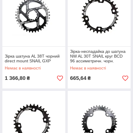
Зірка-неспадайка до шатуна
Зірка шатуна AL 38T чорний
NW AL 30T SNAIL круг BCD
direct mount SNAIL GXP
96 ассиметричн. чорн.
Немає в наявності
Немає в наявності
1 366,80
665,64
₴
₴