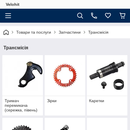
Velohit
Товари та послуги
Запчастини
Трансмісія
Трансмісія
Тримач
Зiрки
Каретки
перемикача
(сережка, півень)