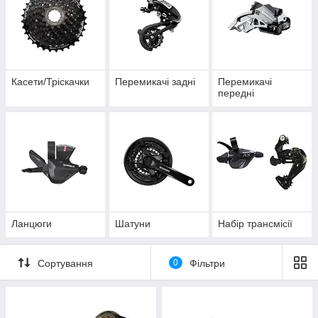
Касети/Тріскачки
Перемикачі задні
Перемикачі
передні
Ланцюги
Шатуни
Набір трансмісії
Сортування
0
Фільтри