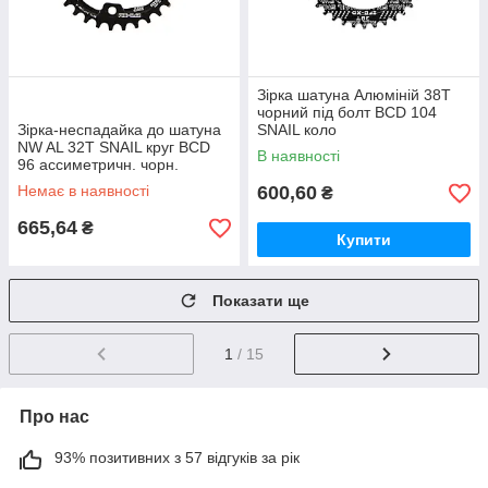
Зірка шатуна Алюмiнiй 38T
чорний під болт BCD 104
Зірка-неспадайка до шатуна
SNAIL коло
NW AL 32T SNAIL круг BCD
В наявності
96 ассиметричн. чорн.
Немає в наявності
600,60
₴
665,64
₴
Купити
Показати ще
1
/ 15
Про нас
93% позитивних з 57 відгуків за рік