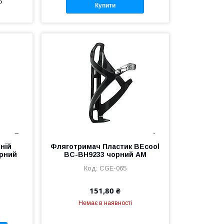
5
Купити
нiй
Фляготримач Пластик BEcool
орний
BC-BH9233 чорний AM
CGE-065
151,80 ₴
Немає в наявності