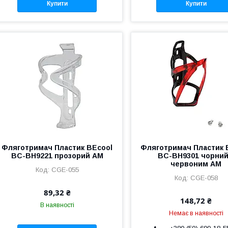
Купити
Купити
Фляготримач Пластик BEcool
Фляготримач Пластик 
BC-BH9221 прозорий AM
BC-BH9301 чорний
червоним AM
CGE-055
CGE-058
89,32 ₴
148,72 ₴
В наявності
Немає в наявності