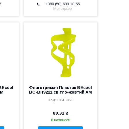
5
+380 (50) 699-18-55
Менеджер
BEcool
Фляготримач Пластик BEcool
AM
BC-BH9221 світло-жовтий AM
CGE-051
89,32 ₴
В наявності