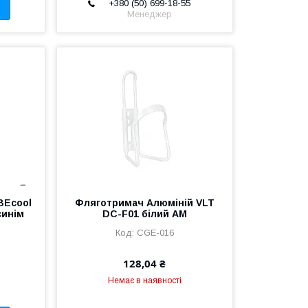
+380 (50) 699-18-55
Менеджер
BEcool
Фляготримач Алюмiнiй VLT
синiм
DC-F01 білий AM
CGE-016
128,04 ₴
Немає в наявності