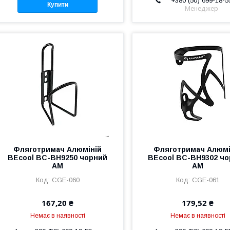
+380 (50) 699-18-5
Купити
Менеджер
Фляготримач Алюмiнiй
Фляготримач Алюмi
BEcool BC-BH9250 чорний
BEcool BC-BH9302 ч
AM
AM
CGE-060
CGE-061
167,20 ₴
179,52 ₴
Немає в наявності
Немає в наявності