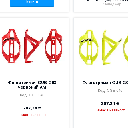
Купити
Менеджер
Фляготримач GUB G03
Фляготримач GUB G0
червоний AM
CGE-046
CGE-045
207,24 ₴
207,24 ₴
Немає в наявності
Немає в наявності