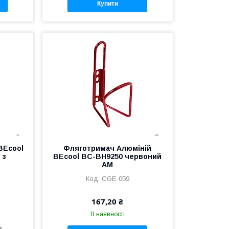
Купити
BEcool
Фляготримач Алюмiнiй
 з
BEcool BC-BH9250 червоний
AM
CGE-059
167,20 ₴
В наявності