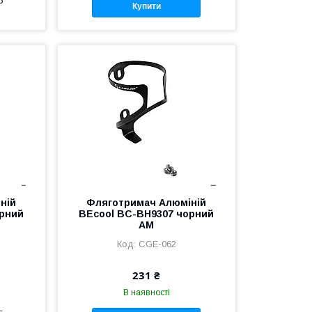
5
Купити
нiй
Фляготримач Алюмiнiй
орний
BEcool BC-BH9307 чорний
AM
CGE-062
231 ₴
В наявності