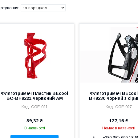
Фляготримач Пластик BEcool
Фляготримач BEcool
BC-BH9221 червоний AM
BH9230 чорний з сір
CGE-021
CGE-027
89,32 ₴
127,16 ₴
В наявності
Немає в наявності
+380 (50) 699-18-5