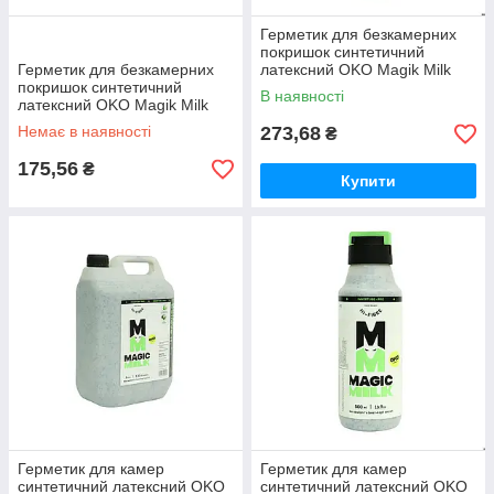
Герметик для безкамерних
покришок синтетичний
Герметик для безкамерних
латексний OKO Magik Milk
покришок синтетичний
Tubeless PRO 65 мл без
В наявності
латексний OKO Magik Milk
аміаку, гіпоалерг., сумісний з
Tubeless 65 мл
CO2,
Немає в наявності
273,68
₴
175,56
₴
Купити
Герметик для камер
Герметик для камер
синтетичний латексний OKO
синтетичний латексний OKO