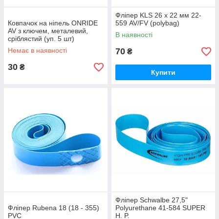
Фліпер KLS 26 x 22 мм 22-
Ковпачок на ніпель ONRIDE
559 AV/FV (polybag)
AV з ключем, металевий,
В наявності
сріблястий (уп. 5 шт)
Немає в наявності
70
₴
30
₴
Купити
Фліпер Schwalbe 27,5"
Фліпер Rubena 18 (18 - 355)
Polyurethane 41-584 SUPER
PVC
H. P.