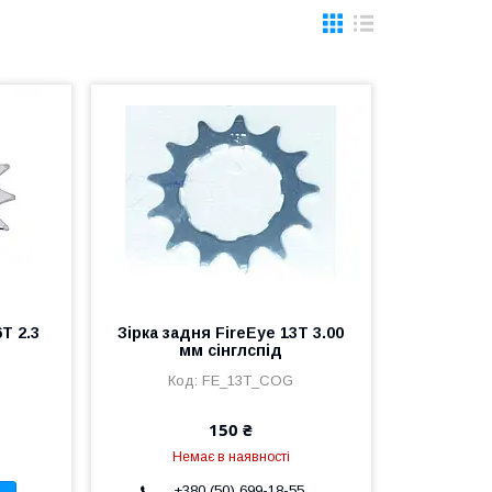
T 2.3
Зірка задня FireEye 13T 3.00
мм сінглспід
FE_13T_COG
150 ₴
Немає в наявності
+380 (50) 699-18-55