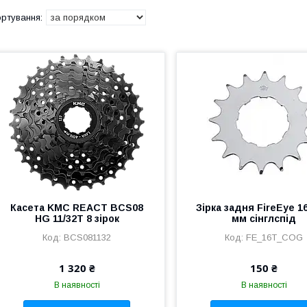
Касета KMC REACT BCS08
Зірка задня FireEye 16
HG 11/32Т 8 зірок
мм сінглспід
BCS081132
FE_16T_COG
1 320 ₴
150 ₴
В наявності
В наявності