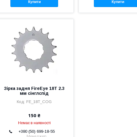
Купити
Купити
Зірка задня FireEye 18T 2.3
мм сінглспід
FE_18T_COG
150 ₴
Немає в наявності
+380 (50) 699-18-55
Менеджер